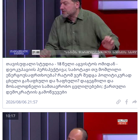
თავისუფალი სტუდია - 18 წელი აგვისტოს ომიდან -
დეოკუპაციის პერსპექტივა; საბოტაჟი თუ მოშლილი
ენერგოუსაფრთხოება? რატომ ვერ შედგა პოლიტიკურად
ცხელი გაზაფხული და ზაფხული? დაგეგმილი და
მოსალოდნელი სამთავრობო ცვლილებები; ქართული
დემოკრატიის გამოწვევები
2026/08/06 21:57
10:17