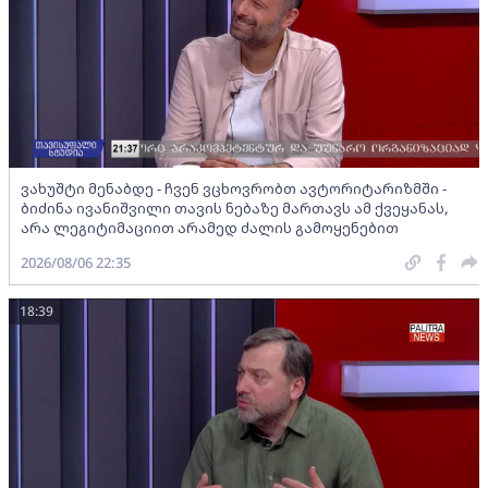
ვახუშტი მენაბდე - ჩვენ ვცხოვრობთ ავტორიტარიზმში -
ბიძინა ივანიშვილი თავის ნებაზე მართავს ამ ქვეყანას,
არა ლეგიტიმაციით არამედ ძალის გამოყენებით
2026/08/06 22:35
18:39