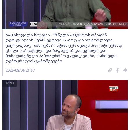
თავისუფალი სტუდია - 18 წელი აგვისტოს ომიდან -
დეოკუპაციის პერსპექტივა; საბოტაჟი თუ მოშლილი
ენერგოუსაფრთხოება? რატომ ვერ შედგა პოლიტიკურად
ცხელი გაზაფხული და ზაფხული? დაგეგმილი და
მოსალოდნელი სამთავრობო ცვლილებები; ქართული
დემოკრატიის გამოწვევები
2026/08/06 21:57
10:17