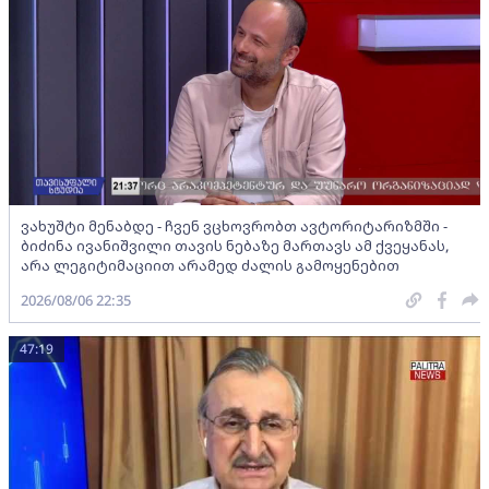
ვახუშტი მენაბდე - ჩვენ ვცხოვრობთ ავტორიტარიზმში -
ბიძინა ივანიშვილი თავის ნებაზე მართავს ამ ქვეყანას,
არა ლეგიტიმაციით არამედ ძალის გამოყენებით
2026/08/06 22:35
47:19