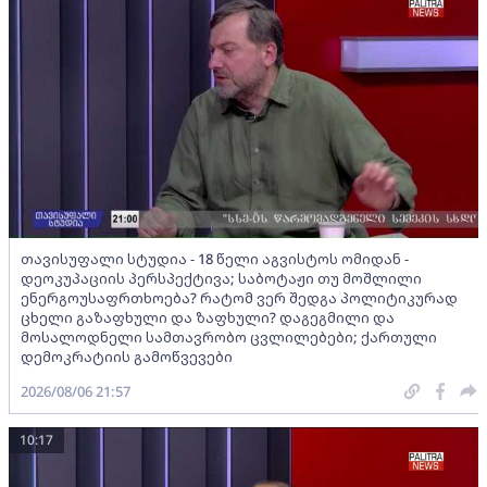
თავისუფალი სტუდია - 18 წელი აგვისტოს ომიდან -
დეოკუპაციის პერსპექტივა; საბოტაჟი თუ მოშლილი
ენერგოუსაფრთხოება? რატომ ვერ შედგა პოლიტიკურად
ცხელი გაზაფხული და ზაფხული? დაგეგმილი და
მოსალოდნელი სამთავრობო ცვლილებები; ქართული
დემოკრატიის გამოწვევები
2026/08/06 21:57
10:17