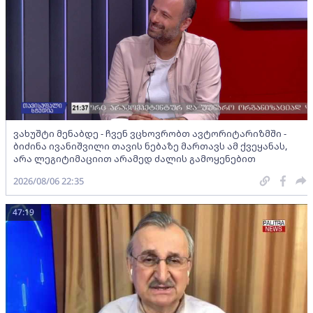
ვახუშტი მენაბდე - ჩვენ ვცხოვრობთ ავტორიტარიზმში -
ბიძინა ივანიშვილი თავის ნებაზე მართავს ამ ქვეყანას,
არა ლეგიტიმაციით არამედ ძალის გამოყენებით
2026/08/06 22:35
47:19