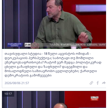
თავისუფალი სტუდია - 18 წელი აგვისტოს ომიდან -
დეოკუპაციის პერსპექტივა; საბოტაჟი თუ მოშლილი
ენერგოუსაფრთხოება? რატომ ვერ შედგა პოლიტიკურად
ცხელი გაზაფხული და ზაფხული? დაგეგმილი და
მოსალოდნელი სამთავრობო ცვლილებები; ქართული
დემოკრატიის გამოწვევები
2026/08/06 21:57
10:17