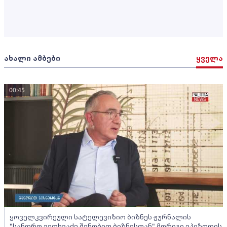
ახალი ამბები
ყველა
00:45
ყოველკვირეული სატელევიზიო ბიზნეს ჟურნალის
"სანდრო ვეფხვაძე შენობით ბიზნესთან" მორიგი ეპიზოდის