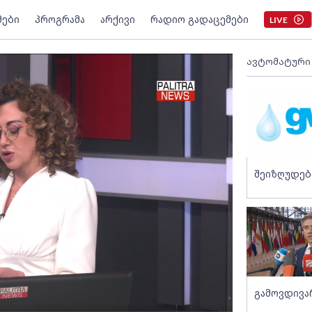
მები
პროგრამა
არქივი
რადიო გადაცემები
LIVE
ავტომატური
შეიზღუდებ
გამოვდივ