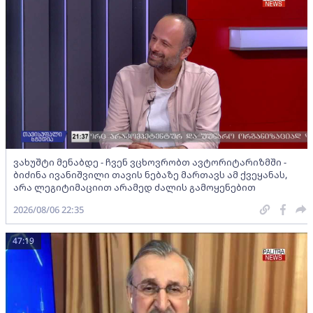
ვახუშტი მენაბდე - ჩვენ ვცხოვრობთ ავტორიტარიზმში -
ბიძინა ივანიშვილი თავის ნებაზე მართავს ამ ქვეყანას,
არა ლეგიტიმაციით არამედ ძალის გამოყენებით
2026/08/06 22:35
47:19