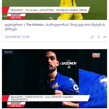
ფეხბურთი | The Athletic „ბარსელონას“ მიქაუტაძის შეძენას
ურჩევს
2026/08/06 12:08
00:59