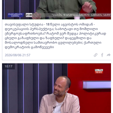
თავისუფალი სტუდია - 18 წელი აგვისტოს ომიდან -
დეოკუპაციის პერსპექტივა; საბოტაჟი თუ მოშლილი
ენერგოუსაფრთხოება? რატომ ვერ შედგა პოლიტიკურად
ცხელი გაზაფხული და ზაფხული? დაგეგმილი და
მოსალოდნელი სამთავრობო ცვლილებები; ქართული
დემოკრატიის გამოწვევები
2026/08/06 21:57
10:17