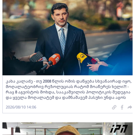
კახა კალაძე - თუ 2008 წლის ომის დაწყება სხვანაირად იყო,
მოღალატეობრივ რეზოლუციას რატომ მოაწერეს ხელი?! -
რაც 8 აგვისტოს მოხდა, სააკაშვილის პოლიტიკის შედეგია
და ყველა მოღალატემ და დამნაშავემ პასუხი უნდა აგოს
2026/08/10 14:06