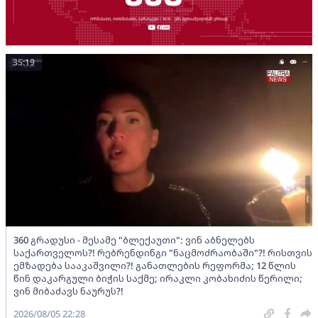
35:19
360 გრადუსი - მესამე "ბლექაუთი": ვინ აბნელებს
საქართველოს?! რებრენდინგი "ნაცმოძრაობაში"?! რისთვის
ემზადება სააკაშვილი?! განათლების რეფორმა; 12 წლის
წინ დაკარგული ბიჭის საქმე; ირაკლი კობახიძის წერილი;
ვინ მიბაძავს ნაურუს?!
2026/08/05 22:28