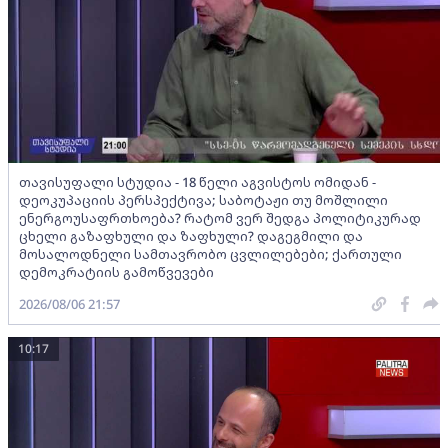
თავისუფალი სტუდია - 18 წელი აგვისტოს ომიდან -
დეოკუპაციის პერსპექტივა; საბოტაჟი თუ მოშლილი
ენერგოუსაფრთხოება? რატომ ვერ შედგა პოლიტიკურად
ცხელი გაზაფხული და ზაფხული? დაგეგმილი და
მოსალოდნელი სამთავრობო ცვლილებები; ქართული
დემოკრატიის გამოწვევები
2026/08/06 21:57
10:17