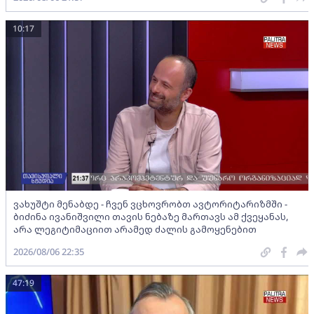
10:17
ვახუშტი მენაბდე - ჩვენ ვცხოვრობთ ავტორიტარიზმში -
ბიძინა ივანიშვილი თავის ნებაზე მართავს ამ ქვეყანას,
არა ლეგიტიმაციით არამედ ძალის გამოყენებით
2026/08/06 22:35
47:19