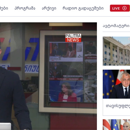
მები
პროგრამა
არქივი
რადიო გადაცემები
LIVE
ავტომატური
თავისუფლე