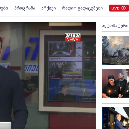
მები
პროგრამა
არქივი
რადიო გადაცემები
LIVE
ავტომატური