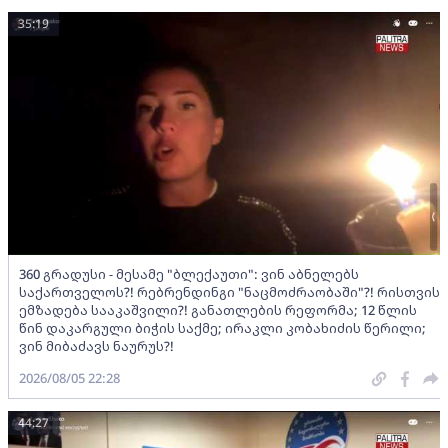
35:19
360 გრადუსი - მესამე "ბლექაუთი": ვინ აბნელებს
საქართველოს?! რებრენდინგი "ნაცმოძრაობაში"?! რისთვის
ემზადება სააკაშვილი?! განათლების რეფორმა; 12 წლის
წინ დაკარგული ბიჭის საქმე; ირაკლი კობახიძის წერილი;
ვინ მიბაძავს ნაურუს?!
2026/08/05 22:28
44:27