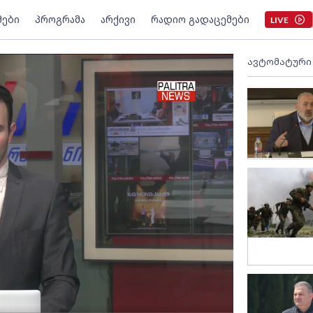
მები
პროგრამა
არქივი
რადიო გადაცემები
LIVE
ავტომატური