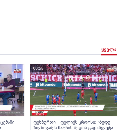
ყველა
00:58
ცემაში
ფეხბურთი | ფელიქს კროოსი: "ბუდუ
ა
ზივზივაძეს მატჩის ბედის გადაწყვეტა