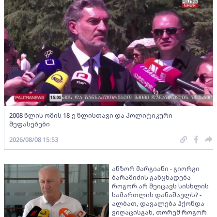
2008 წლის ომის 18-ე წლისთავი და პოლიტიკური
შეფასებები
2026/08/08 15:53
ანზორ მარგიანი - გიორგი
ბარამიძის განცხადება
როგორ არ შეიცავს სისხლის
სამართლის დანაშაულს? -
ალბათ, დავალება ჰქონდა
ვიღაცისგან, თორემ როგორ