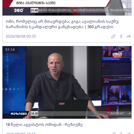
ომი, რომელიც არ მთავრდება; გიგა ავალიანის საქმე;
ბარამიძის სკანდალური განცხადება | 360 გრადუსი
2026/08/08 00:35
51:14
18 წელი აგვისტოს ომიდან - რეზიუმე