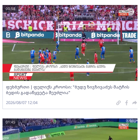
00:58
ფეხბურთი | ფელიქს კროოსი: "ბუდუ ზივზივაძეს მატჩის
ბედის გადაწყვეტა შეუძლია"
2026/08/07 12:04
01:45