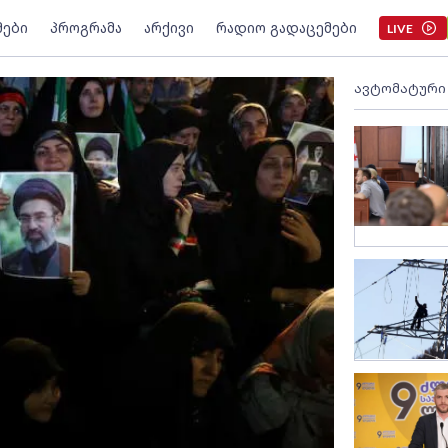
მები
პროგრამა
არქივი
რადიო გადაცემები
LIVE
ავტომატური