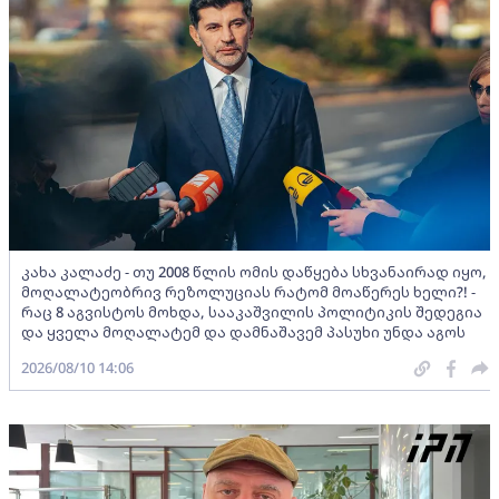
კახა კალაძე - თუ 2008 წლის ომის დაწყება სხვანაირად იყო,
მოღალატეობრივ რეზოლუციას რატომ მოაწერეს ხელი?! -
რაც 8 აგვისტოს მოხდა, სააკაშვილის პოლიტიკის შედეგია
და ყველა მოღალატემ და დამნაშავემ პასუხი უნდა აგოს
2026/08/10 14:06