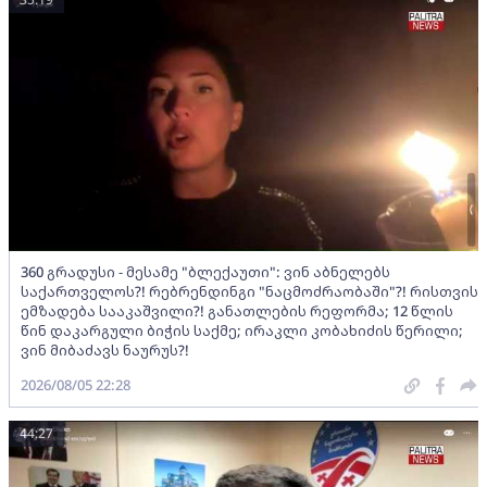
360 გრადუსი - მესამე "ბლექაუთი": ვინ აბნელებს
საქართველოს?! რებრენდინგი "ნაცმოძრაობაში"?! რისთვის
ემზადება სააკაშვილი?! განათლების რეფორმა; 12 წლის
წინ დაკარგული ბიჭის საქმე; ირაკლი კობახიძის წერილი;
ვინ მიბაძავს ნაურუს?!
2026/08/05 22:28
44:27