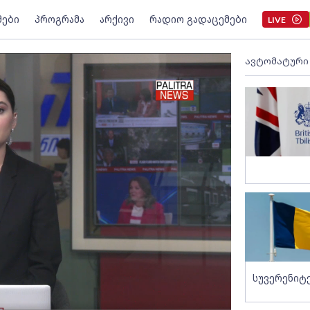
მები
პროგრამა
არქივი
რადიო გადაცემები
LIVE
ავტომატური
სუვერენიტ