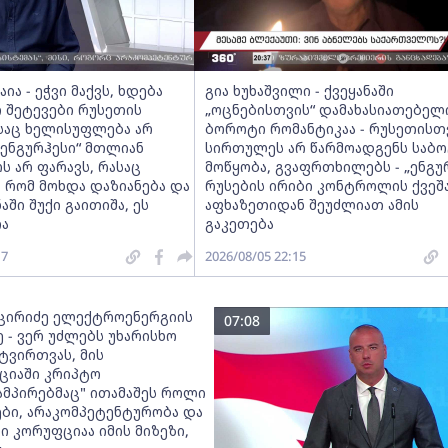
ია - ეჭვი მაქვს, ხდება
გია ხუხაშვილი - ქვეყანაში
 შეტევები რუსეთის
„ოცნებისთვის“ დამახასიათებელ
ასაც ხელისუფლება არ
ბოროტი რომანტიკაა - რუსეთისთ
 „ენგურჰესი“ მთლიან
სირთულეს არ წარმოადგენს საბო
 არ ფარავს, რასაც
მოწყობა, გვაფრთხილებს - „ენგუ
, რომ მოხდა დაზიანება და
რუსების ირიბი კონტროლის ქვეშა
აში შუქი გაითიშა, ეს
აფხაზეთიდან შეუძლიათ ამის
ა
გაკეთება
17
2026/08/05 22:15
ცირიძე ელექტროენერგიის
07:08
 - ვერ უძლებს უხარისხო
ტვირთვას, მის
ციაში კრიპტო
ამპირებმაც" ითამაშეს როლი
ები, არაკომპეტენტურობა და
 კორუფციაა იმის მიზეზი,