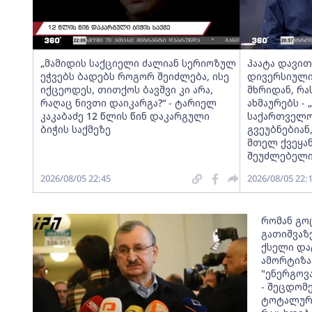
„მამიდის საქციელი ძალიან სერიოზულ
პაატა დავითა
ეჭვებს ბადებს როგორ შეიძლება, ისე
დივერსიული
იქცეოდეს, თითქოს ბავშვი კი არა,
მხრიდან, რ
რაღაც ნივთი დაიკარგა?“ - ტარიელ
ახმაურებს -
კაკაბაძე 12 წლის წინ დაკარგული
საქართველოს
ბიჭის საქმეზე
გვეუბნებიან
მთელ ქვეყან
შეუძლებელი
2026/08/05 22:45
2026/08/05 22:
რომან გო
გათიშვაზე
ქსელი და
ამორტიზა
"ენერგოვ
- შეცდომ
ტოტალური