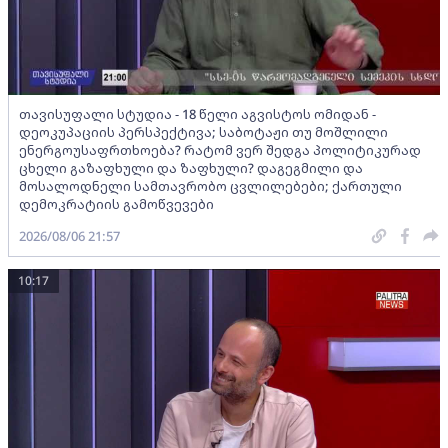
თავისუფალი სტუდია - 18 წელი აგვისტოს ომიდან -
დეოკუპაციის პერსპექტივა; საბოტაჟი თუ მოშლილი
ენერგოუსაფრთხოება? რატომ ვერ შედგა პოლიტიკურად
ცხელი გაზაფხული და ზაფხული? დაგეგმილი და
მოსალოდნელი სამთავრობო ცვლილებები; ქართული
დემოკრატიის გამოწვევები
2026/08/06 21:57
10:17