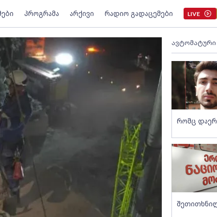
მები
პროგრამა
არქივი
რადიო გადაცემები
LIVE
ავტომატური
რომც დაერე
შეთითხნილი