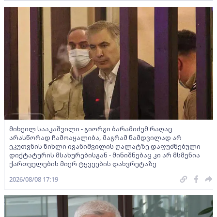
მიხეილ სააკაშვილი - გიორგი ბარამიძემ რაღაც
არასწორად ჩამოაყალიბა, მაგრამ ნამდვილად არ
ეკუთვნის წიხლი ივანიშვილის ღალატზე დაფუძნებული
დიქტატურის მსახურებისგან - მინიშნებაც კი არ მსმენია
ქართველების მიერ ტყვეების დახვრეტაზე
2026/08/08 17:19