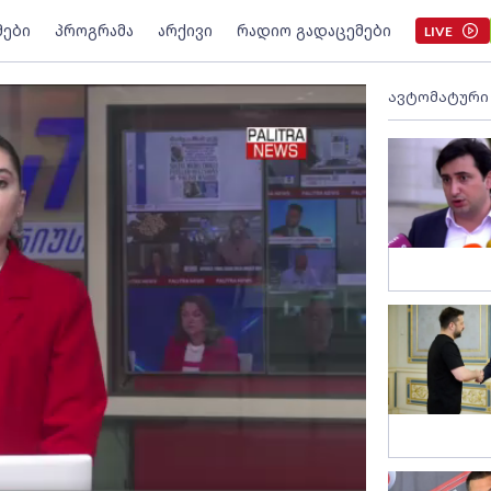
მები
პროგრამა
არქივი
რადიო გადაცემები
LIVE
ავტომატური