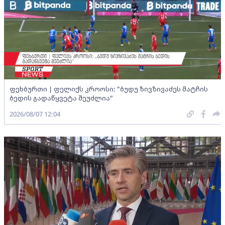
ფეხბურთი | ფელიქს კროოსი: "ბუდუ ზივზივაძეს მატჩის
ბედის გადაწყვეტა შეუძლია"
2026/08/07 12:04