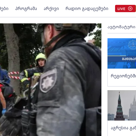
მები
პროგრამა
არქივი
რადიო გადაცემები
LIVE
ავტომატური
რეგიონებშ
აგრესია გ