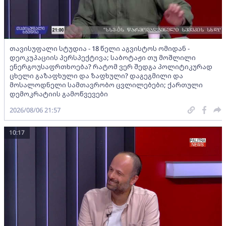
თავისუფალი სტუდია - 18 წელი აგვისტოს ომიდან -
დეოკუპაციის პერსპექტივა; საბოტაჟი თუ მოშლილი
ენერგოუსაფრთხოება? რატომ ვერ შედგა პოლიტიკურად
ცხელი გაზაფხული და ზაფხული? დაგეგმილი და
მოსალოდნელი სამთავრობო ცვლილებები; ქართული
დემოკრატიის გამოწვევები
2026/08/06 21:57
10:17