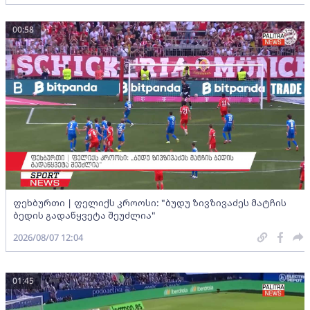
00:58
ფეხბურთი | ფელიქს კროოსი: "ბუდუ ზივზივაძეს მატჩის
ბედის გადაწყვეტა შეუძლია"
2026/08/07 12:04
01:45