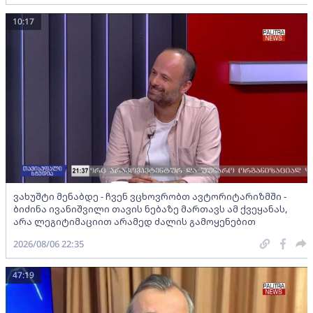
10:17
ვახუშტი მენაბდე - ჩვენ ვცხოვრობთ ავტორიტარიზმში -
ბიძინა ივანიშვილი თავის ნებაზე მართავს ამ ქვეყანას,
არა ლეგიტიმაციით არამედ ძალის გამოყენებით
2026/08/06 22:35
47:19