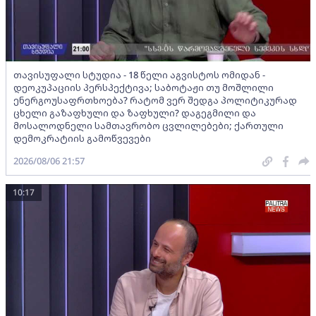
თავისუფალი სტუდია - 18 წელი აგვისტოს ომიდან -
დეოკუპაციის პერსპექტივა; საბოტაჟი თუ მოშლილი
ენერგოუსაფრთხოება? რატომ ვერ შედგა პოლიტიკურად
ცხელი გაზაფხული და ზაფხული? დაგეგმილი და
მოსალოდნელი სამთავრობო ცვლილებები; ქართული
დემოკრატიის გამოწვევები
2026/08/06 21:57
10:17