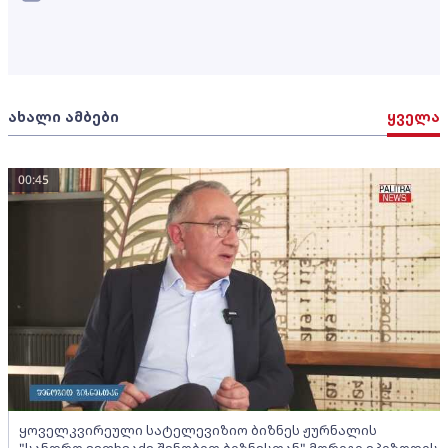
ახალი ამბები
ყველა
00:45
ყოველკვირეული სატელევიზიო ბიზნეს ჟურნალის
"სანდრო ვეფხვაძე შენობით ბიზნესთან" მორიგი ეპიზოდის