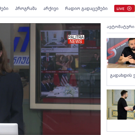
მები
პროგრამა
არქივი
რადიო გადაცემები
LIVE
ავტომატური
გადახდის 