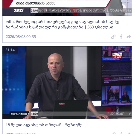
ომი, რომელიც არ მთავრდება; გიგა ავალიანის საქმე;
ბარამიძის სკანდალური განცხადება | 360 გრადუსი
2026/08/08 00:35
51:14
18 წელი აგვისტოს ომიდან - რეზიუმე