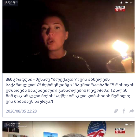
35:19
360 გრადუსი - მესამე "ბლექაუთი": ვინ აბნელებს
საქართველოს?! რებრენდინგი "ნაცმოძრაობაში"?! რისთვის
ემზადება სააკაშვილი?! განათლების რეფორმა; 12 წლის
წინ დაკარგული ბიჭის საქმე; ირაკლი კობახიძის წერილი;
ვინ მიბაძავს ნაურუს?!
2026/08/05 22:28
44:27