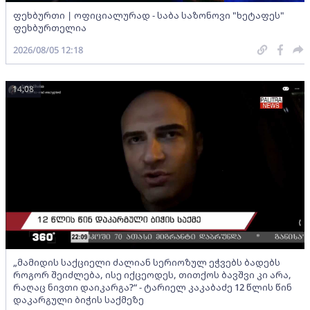
ფეხბურთი | ოფიციალურად - საბა საზონოვი "ხეტაფეს"
ფეხბურთელია
2026/08/05 12:18
14:08
„მამიდის საქციელი ძალიან სერიოზულ ეჭვებს ბადებს
როგორ შეიძლება, ისე იქცეოდეს, თითქოს ბავშვი კი არა,
რაღაც ნივთი დაიკარგა?“ - ტარიელ კაკაბაძე 12 წლის წინ
დაკარგული ბიჭის საქმეზე