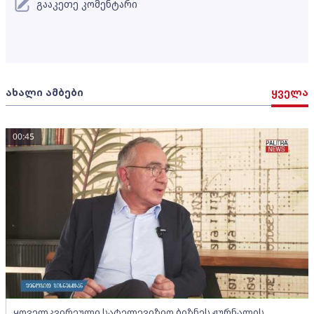
გააკეთე კომენტარი
ახალი ამბები
ყველა
00:45
ყოველკვირეული სატელევიზიო ბიზნეს ჟურნალის