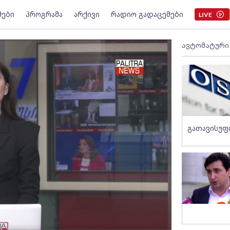
მები
პროგრამა
არქივი
რადიო გადაცემები
LIVE
ავტომატური
გათავისუფ