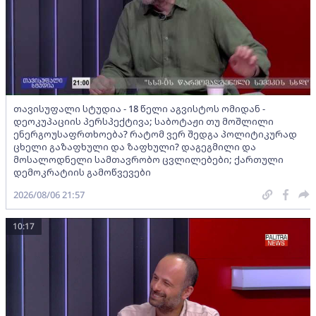
თავისუფალი სტუდია - 18 წელი აგვისტოს ომიდან -
დეოკუპაციის პერსპექტივა; საბოტაჟი თუ მოშლილი
ენერგოუსაფრთხოება? რატომ ვერ შედგა პოლიტიკურად
ცხელი გაზაფხული და ზაფხული? დაგეგმილი და
მოსალოდნელი სამთავრობო ცვლილებები; ქართული
დემოკრატიის გამოწვევები
2026/08/06 21:57
10:17