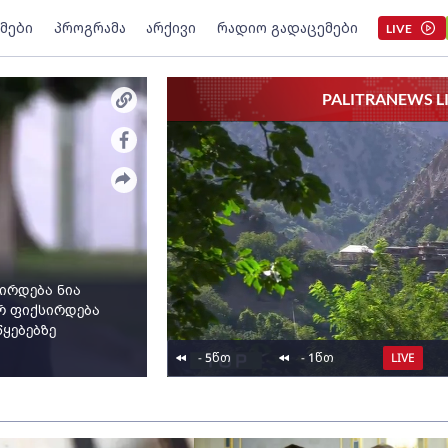
მები
პროგრამა
არქივი
რადიო გადაცემები
LIVE
PALITRANEWS L
შირდება ნია
არ ფიქსირდება
ყებებზე
-
5
წთ
-
1
წთ
LIVE